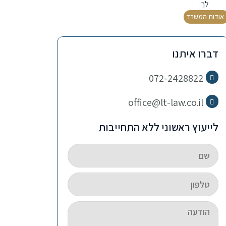
לך.
אודות המשרד
דברו איתנו
072-2428822
office@lt-law.co.il
לייעוץ ראשוני ללא התחייבות