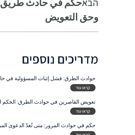
הבא
حكم في حادث طريق م
وحق التعويض
מדריכים נוספים
حوادث الطرق: فشل إثبات المسؤولية في حا
קראו עוד
تعويض القاصرين في حوادث الطرق: الحكم ال
קראו עוד
حكم في حوادث المرور: متى تُعدّ الدعوى المر
קראו עוד