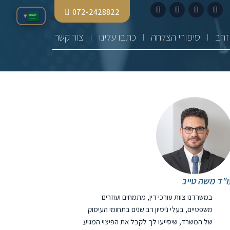
072-2428822
▾
סיפורי הצלחה
כתבו עלינו
צור קשר
ו"ד משה טייב
במשרדנו צוות עורכי דין, מתמחים ועוזרים
משפטיים, בעלי ניסיון רב שנים בתחומי העיסוק
של המשרד, שיסייעו לך לקבל את הפיצוי המגיע