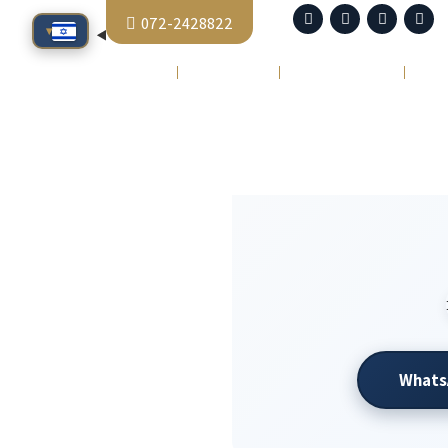
072-2428822
▾
סיפורי הצלחה
כתבו עלינו
צור קשר
Whats