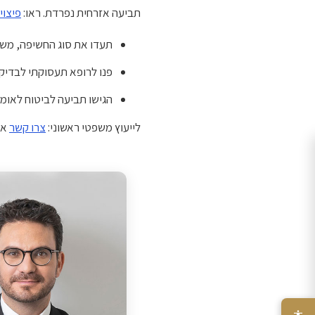
תביעה אזרחית נפרדת. ראו:
פיצוי
תעדו את סוג החשיפה, משכ
פנו לרופא תעסוקתי לבדיקה
הגישו תביעה לביטוח לאומי תוך 12 חודשים מגיל
לייעוץ משפטי ראשוני:
צרו קשר
או 072-2428822. תנאי תשלום גמישים. מתמחים בליווי תיקים מורכבים 