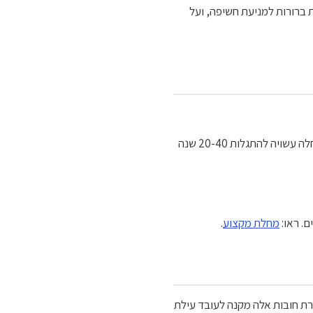
 ברורות למניעת חשיפה, ועל
חשיפה לאסבסט גורמת למזותליומה (גידול ממאיר בפלאורה), אסבסטוזיס (מחלת ריאות), וסרטן ריאה. המחלה עשויה להתגלות 20-40 שנה
ם. ראו:
מחלת מקצוע
.
רת חובות אלה מקנה לעובד עילת