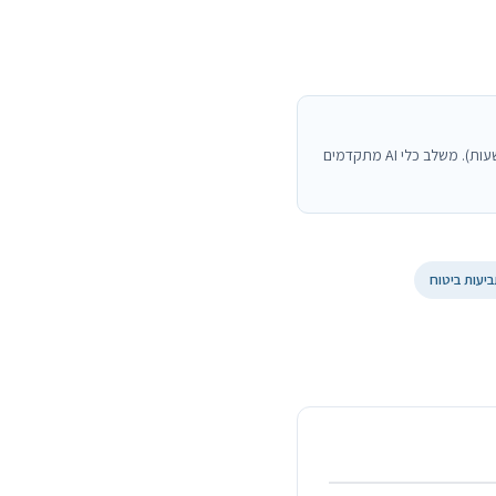
מחזיק בהסמכת מפתח AI מהאוניברסיטה העברית (250 שעות). משלב כלי AI מתקדמים
יעות ביטוח