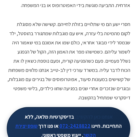
אזרחית. התביעה מוגשת בידי האפוטרופוס או בני המשפחה.
חסרי ישע הם מי שתלויים בזולת לחייהם. קשישה שלא מסוגלת
לקום מהמיטה בלי עזרה, איש עם מוגבלות שמתגורר בהוסטל, ילד
שנמסר לידי מבוגר אחראי, כולם שמו את אמונם במי שאמור היה
לשמור עליהם. כשמישהו מפר את האמון הזה, הקול של הנפגע
נשלל פעמיים. פעם כשהפגיעה קורית, ופעם נוספת כשאין לו את
הכוח לדבר עליה. במשרד עורכי דין לב-טייב אנחנו מלווים משפחות
של קשישים במעונות סיעוד, אפוטרופוסים של בגירים עם מוגבלות,
ובוגרים שנזכרים אחרי שנים בפגיעה שחוו כילדים, בליווי משפטי
דיסקרטי שמתחיל בהקשבה.
אנחנו כאן להקשיב.
בדיסקרטיות מלאה, ללא
התחייבות. חייגו
072-2428822
או פנו דרך
טופס יצירת
הקשר
. ייעוץ משפטי ראשוני.