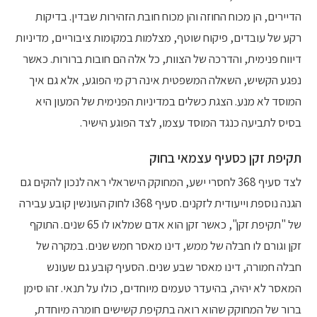
הדיירים, הן מכוח החוזה והן מכוח חובת הזהירות שבדין. בדיקות
רקע של עובדים, פיקוח שוטף, מצלמות במקומות ציבוריים, מדיניות
דיווח פנימית, והדרכה של הצוות, כל אלה הם חובות ברורות. כאשר
נפגע הקשיש, השאלה המשפטית אינה רק מי הפוגע, אלא גם איך
המוסד לא מנע. הצגת כשלים במדיניות הפנימית של המעון היא
בסיס לתביעה כנגד המוסד עצמו, לצד הפוגע הישיר.
תקיפת זקן כסעיף עצמאי בחוק
לצד סעיף 368 לחסרי ישע, המחוקק הישראלי ראה לנכון להקים גם
הגנה נוספת וייעודית לזקנים. סעיף 368ו לחוק העונשין קובע עבירה
של "תקיפת זקן", כאשר זקן הוא אדם שמלאו לו 65 שנים. התוקף
זקן וגורם לו חבלה של ממש, דינו מאסר חמש שנים. במקרה של
חבלה חמורה, דינו מאסר שבע שנים. הסעיף קובע גם שעונש
המאסר לא יהיה, בהיעדר טעמים מיוחדים, כולו על תנאי. זהו סימן
ברור של המחוקק שהוא רואה בתקיפת קשישים חומרה מיוחדת,