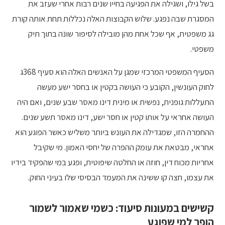
בשל גילו, ושגילה את הפגיעה בחייו שנים רבות אחרי שעזב את
המסגרת שבה נפגע. שלוש הקבוצות האלה נכללות תחת אותה קורת
גג משפטית, אף שכל אחת מהן מובילה לסיפור שונה בתוך תיק
משפטי.
הסעיף המשפטי המרכזי שמגן על האנשים האלה הוא סעיף 368ג
לחוק העונשין, הקובע כי העושה בקטין או בחסר ישע מעשה
התעללות גופנית, נפשית או מינית דינו מאסר שבע שנים, ואם היה
העושה אחראי על אותו קטין או חסר ישע, דינו מאסר תשע שנים.
ההחמרה הזו, שמגדילה את העונש ביותר משליש כאשר הפוגע הוא
אחראי, מבטאת את עומק ההפרה של יחסי האמון. מי שקיבל
אחריות מכוח דין, חוזה או החלטה שיפוטית, ופגע במי שהפקיד בידיו
את עצמו, חצה קו ששינה את המעמד הבסיסי שלו בעיני החוק.
קשישים במעונות סיעוד: כשמי שאמור לשמור
הופך למי שפוגע