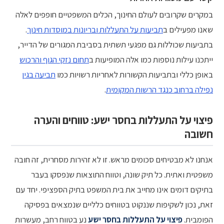
במקרים שקרובים לעולם החינוך, הכלים המשפטיים חופפים לאלה
שאנו מפעילים ב
תביעות על התעללות ובריונות במוסדות חינוך
.
בתביעות שכוללות גם מפגעי תשתית בסביבת המגורים של הדייר,
ייתכנו עילות נוספות כמו אלה המופיעות ב
תחום נזקי הגוף והרכוש
באופן כללי ובתביעות הקשורות לאחריות רשויות כמו
תביעה בגין
נפילה ברחוב כנגד הרשות המקומית
.
פיצוי על התעללות בחסר ישע: טווחים והערה
חשובה
אנחנו לא מבטיחים סכומים מראש. זו לא זהירות מסחרית, זה חובה
משפטית ואתית. כל תיק שונה, וטווח התוצאות שנפסקו בעבר
בתיקים דומים אינו מחייב את בית המשפט בתיק הספציפי. יחד עם
זאת, נכון לשקיפות שננקוט בטווחים כלליים שנמצאים בפסיקה
הפומבית.
פיצוי על התעללות בחסר ישע
נע בטווח רחב, מעשרות