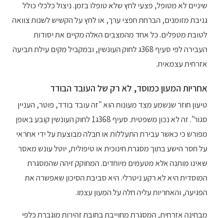
שיניים לא מטופל, פצעי לחץ שלא טופלו בזמן. ניצול כלכלי כולל
גניבת מזומנים, הברחת חפצי ערך, או לחץ על הקשיש לשנות צוואה
לטובת מטפלים. כל אחד מהמצבים האלה מקיים את יסודות
העבירה לפי סעיף 368ג לחוק העונשין, ובמקביל מקים עילת תביעה
אזרחית עצמאית.
אחריות המעון כמוסד, לא רק של העובד הבודד
טיעון חוזר שנשמע מצד מעונות הוא "זה עובד בודד, פוטר, העניין
סגור". זה לא נכון משפטית. סעיף 368ג1 לחוק העונשין קובע באופן
מפורש כי כאשר עבירת התעללות או חבלה מבוצעת על ידי אחראי
על חסר הישע בתוך מסגרת חינוכית או טיפולית, יוטל עונש מאסר
שאינו מותנה אלא מטעמים מיוחדים. המחוקק זיהה שהמסגרת
המוסדית היא לא רקע ניטרלי. היא סביבת הסיכון שאפשרה את
הפגיעה, והאחריות עליה חלה על המעון עצמו.
מבחינה אזרחית, המסגרת מחוייבת בחובת זהירות מוגברת כלפי