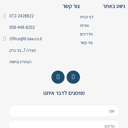
ניווט באתר
צור קשר
072-2428822
דף הבית
אודות
058-448-8202
מדריכים
Office@lt-law.co.il
צור קשר
מצדה 7, בני ברק
הצהרת נגישות
מוזמנים לדבר איתנו