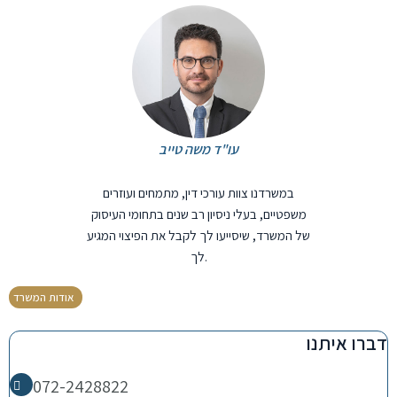
עו"ד משה טייב
במשרדנו צוות עורכי דין, מתמחים ועוזרים
משפטיים, בעלי ניסיון רב שנים בתחומי העיסוק
של המשרד, שיסייעו לך לקבל את הפיצוי המגיע
לך.
אודות המשרד
דברו איתנו
072-2428822