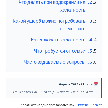
Что делать при подозрении на
халатность
Какой ущерб можно потребовать
возместить
Как доказать халатность
Что требуется от семьи
Часто задаваемые вопросы
פורסם:
21 בАпрель 2026
✓ נבדק ואושר על ידי
עו"ד משה טייב
, מפתח AI — האוניברסיטה העברית
Халатность в доме престарелых: как
›
מדריכים
›
דף הבית