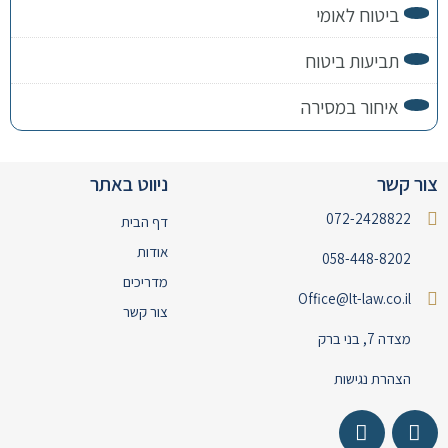
ביטוח לאומי
תביעות ביטוח
איחור במסירה
צור קשר
ניווט באתר
072-2428822
דף הבית
אודות
058-448-8202
מדריכים
Office@lt-law.co.il
צור קשר
מצדה 7, בני ברק
הצהרת נגישות