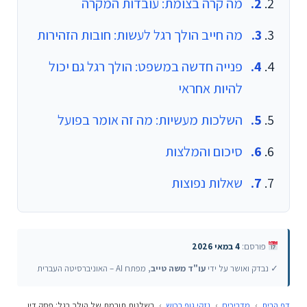
מה קרה בצומת: עובדות המקרה
מה חייב הולך רגל לעשות: חובות הזהירות
פנייה חדשה במשפט: הולך רגל גם יכול
להיות אחראי
השלכות מעשיות: מה זה אומר בפועל
סיכום והמלצות
שאלות נפוצות
פורסם:
4 במאי 2026
✓ נבדק ואושר על ידי
עו"ד משה טייב
, מפתח AI – האוניברסיטה העברית
דף הבית
›
מדריכים
›
נזקי גוף רכוש
›
רשלנות תורמת של הולך רגל: פסק דין