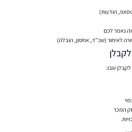
טסאפ, הודעות)
מה נאמר לכם
רה לאיחור (שכ"ד, אחסון, הובלה)
לקבלן שבו:
וי
וק המכר
יות.