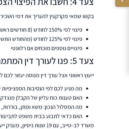
צעד 4: חשבו את הפיצוי הצפוי
בקשו שמאי מקרקעין להעריך את דמי השכירות
פיצוי לפי 150% לחודש (8 חודשים ראשונים)
פיצוי לפי 125% לחודש (מהחודש התשיעי)
פיצויים נוספים מוכחים אם רלוונטי
צעד 5: פנו לעורך דין המתמחה בתחום
ייעוץ ראשוני אצל עורך דין מנוסה יעזור לכם לה
מה מגיע לכם לפי הנסיבות הספציפיות 
האם טענות כוח עליון של הקבלן מוצדקו
מה המסלול הנכון: משא ומתן, בוררות, 
האם כדאי לתבוע בבית משפט לתביעות קטנות (עד 3,000
משרד לב-טייב, עם 19 שנות ניסיון, מעניק ייעוץ ראשוני. התקשרו: 072-2428822 או בקרו בדף