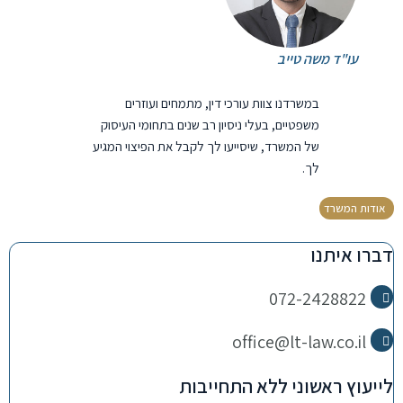
עו"ד משה טייב
במשרדנו צוות עורכי דין, מתמחים ועוזרים
משפטיים, בעלי ניסיון רב שנים בתחומי העיסוק
של המשרד, שיסייעו לך לקבל את הפיצוי המגיע
לך.
אודות המשרד
דברו איתנו
072-2428822
office@lt-law.co.il
לייעוץ ראשוני ללא התחייבות