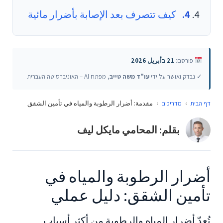
كيف تتصرف بعد الإصابة بأضرار مائية
פורסם:
21 בأبريل 2026
✓ נבדק ואושר על ידי
עו"ד משה טייב
, מפתח AI – האוניברסיטה העברית
דף הבית
›
מדריכים
›
مقدمة: أضرار الرطوبة والمياه في تأمين الشقق
بقلم: المحامي مايكل ليف
أضرار الرطوبة والمياه في
تأمين الشقق: دليل عملي
تُعدّ أضرار المياه والرطوبة من أكثر أسباب