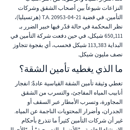
النزاعات شيوعاً بين أصحاب الشقق وشركات
التأمين. في قضية T.A. 20953-04-21 (هرتسيليا)،
نظر المحكمة في حالة قدّر فيها خبير الضرر بـ
650,111 شيكل، في حين دفعت شركة التأمين في
البداية 113,383 شيكل فحسب، أي بفجوة تتجاوز
نصف مليون شيكل.
ما الذي يغطيه تأمين الشقة؟
تغطي وثيقة تأمين الشقة القياسية عادةً: انفجار
أنابيب المياه المفاجئ، والتسرب من الشقق
المجاورة، وتسرب الأمطار عبر السقف أو
الجدران، وأضرار المحتويات الناجمة عن المياه.
غير أن شركات التأمين كثيراً ما تتذرع بأحكام
الاستثناء الخاصة بـ”الأضرار التدريجية” أو “الأحوال