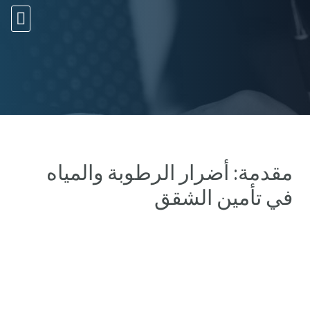
10 עצות זהב
مقدمة: أضرار الرطوبة والمياه
في تأمين الشقق