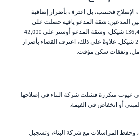
ف الإصلاح فحسب، بل اعترف بأضرار إضافية
ين المدعين: شقة المدعو يافيه حصلت على
47,100 شيكل، وشقة المدعو باك على 136,400 شيكل، وشقة المدعو أوستر على 42,000
شيكل، وشقة المدعو أهاروني على 29,300 شيكل. علاوةً على ذلك، اعترف القضاء بأضرار
مل، ونفقات سكن مؤقت.
لى عيوب متكررة فشلت شركة البناء في إصلاحها
لمبنى أو انخفاض في القيمة.
ا، وحفظ المراسلات مع شركة البناء، وتسجيل