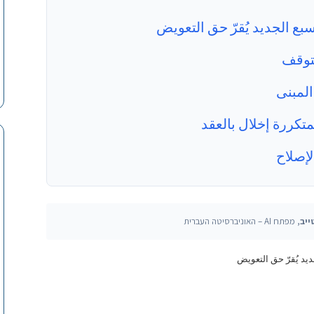
سبع الجديد يُقرّ حق التعويض
تتوقف
المبنى
لمتكررة إخلال بالعقد
لإصلاح
ייב
, מפתח AI – האוניברסיטה העברית
ديد يُقرّ حق التعويض