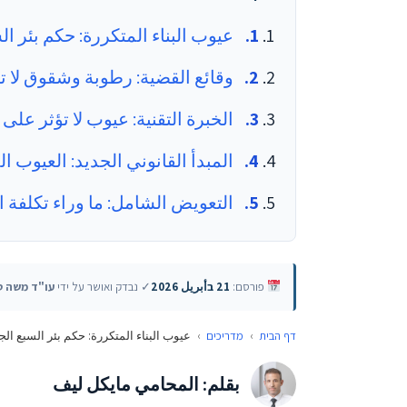
عيوب البناء المتكررة: حكم بئر ال
وقائع القضية: رطوبة وشقوق لا 
الخبرة التقنية: عيوب لا تؤثر على 
المبدأ القانوني الجديد: العيوب ا
التعويض الشامل: ما وراء تكلفة ا
פורסם:
21 בأبريل 2026
✓ נבדק ואושר על ידי
עו"ד משה ט
דף הבית
›
מדריכים
›
عيوب البناء المتكررة: حكم بئر السبع الج
بقلم: المحامي مايكل ليف