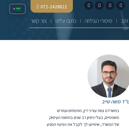
072-2428822
▾
סיפורי הצלחה
כתבו עלינו
צור קשר
ו"ד משה טייב
במשרדנו צוות עורכי דין, מתמחים ועוזרים
משפטיים, בעלי ניסיון רב שנים בתחומי העיסוק
של המשרד, שיסייעו לך לקבל את הפיצוי המגיע