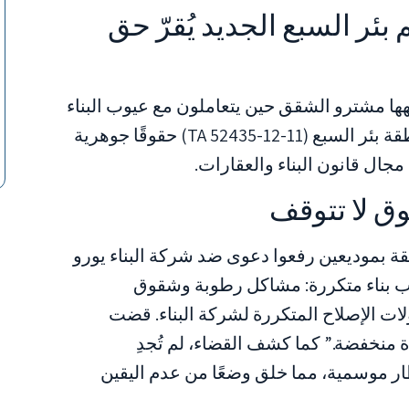
بئر السبع الجديد يُقرّ حق
جهها مشترو الشقق حين يتعاملون مع عيوب البناء
المتكررة. يُقرّر الحكم الجديد لمحكمة منطقة بئر السبع (TA 52435-12-11) حقوقًا جوهرية
جال قانون البناء والعقارات.
ق لا تتوقف
 مشترين لشقق في مجمع من 58 شقة بموديعين رفعوا دعوى ضد شركة البناء يورو
ب بناء متكررة: مشاكل رطوبة وشقوق
ت الإصلاح المتكررة لشركة البناء. قضت
ودة منخفضة.” كما كشف القضاء، لم تُجدِ
ر موسمية، مما خلق وضعًا من عدم اليقين