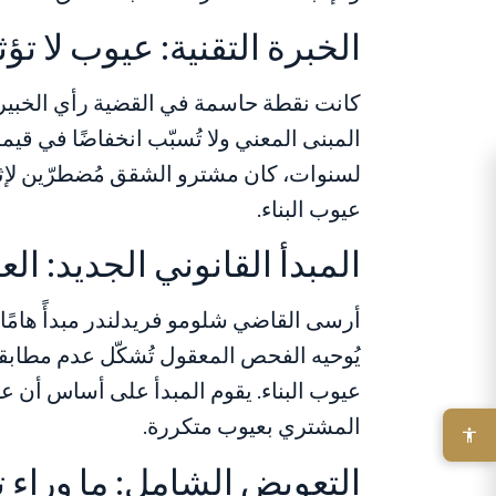
الخبرة التقنية: عيوب لا تؤ
كانت نقطة حاسمة في القضية رأي الخبير ج
المبنى المعني ولا تُسبّب انخفاضًا في قي
لسنوات، كان مشترو الشقق مُضطرّين لإ
عيوب البناء.
المبدأ القانوني الجديد: ال
أرسى القاضي شلومو فريدلندر مبدأً هامً
يُوحيه الفحص المعقول تُشكّل عدم مطابقة يُع
عيوب البناء. يقوم المبدأ على أساس أن عق
المشتري بعيوب متكررة.
التعويض الشامل: ما وراء ت