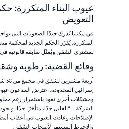
عيوب البناء المتكررة: حكم 
التعويض
في مكتبنا نُدرك جيدًا الصعوبات التي يوا
لمشتري الشقق ويُمثّل سابقة قانونية في م
وقائع القضية: رطوبة وشقو
أربعة
إسرائيل المحدودة. اعترض المدعون عيو
ومشكلات أخرى تعود باستمرار رغم محاولا
الشركة بـ “القليل جدًا، متأخرًا جدًا، وبج
الإصلاحات وعادت العيوب في أعقاب أمطا
والإحباط المستمر لأصحاب الشقق.