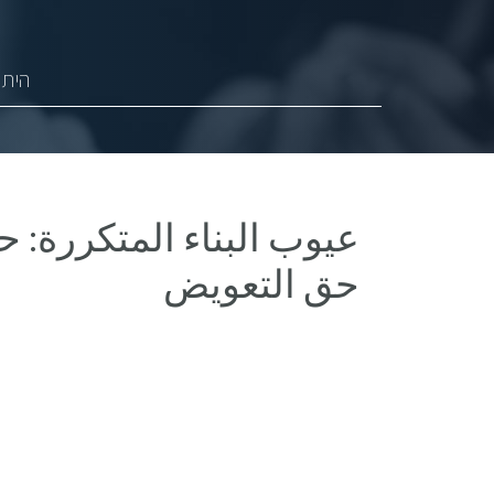
היתר
عيوب البناء المتكررة: حك
حق التعويض