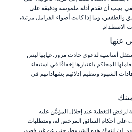
ي. يجب أن تقدم أدلة ملموسة ودقيقة على
 والطقس، وما إذا كانت أضواء الفرامل مرئية،
 الاصطدام.
تقل أساسية لدعوى حادث مرور. غيابها ليس
ملها المحاكم باعتبارها إخفاقًا في استيفاء
ات الشهود وتنظيم إدلائهم بشهاداتهم في
 لرفض التغطية عند إخلال المؤمَّن عليه
ف على أحكام السائق المرخص له، ومتطلبات
. إن انتهاك هذه الشروط، حتى عن غير قصد،