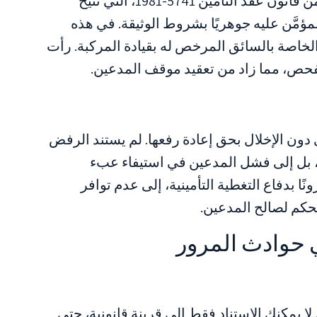
استند مؤمّن المدعى عليه إلى المادة 24 من قانون عقد التأمين 5741-1981، التي تتيح
ؤمَّن عليه جوهريًا بشروط الوثيقة. في هذه
لخاصة بالسائق المرخص له بقيادة المركبة. رأت
لفحص، مما زاد من تعقيد موقف المدعين.
ن الإخلال بحق إعادة رفعها. لم يستند الرفض
ا، بل إلى فشل المدعين في استيفاء عبء
ا بدفاع التغطية التأمينية، إلى عدم توافر
حكم لصالح المدعين.
 حوادث المرور
ا يمكنك الاستناد فقط إلى قرينة قانونية، حتى