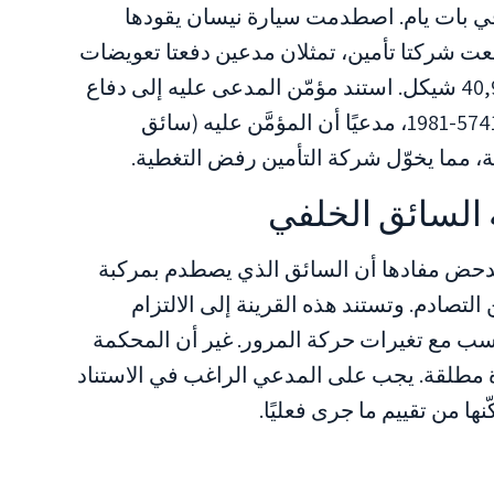
 الحادث في الثامن من سبتمبر 2019 في بات يام. اصطدمت سيارة نيسان يقودها
عت شركتا تأمين، تمثلان مدعين دفعتا تعويضات
عن الحادث، دعوى للمطالبة باسترداد 40,985 شيكل. استند مؤمّن المدعى عليه إلى دفاع
بموجب المادة 24 من قانون عقد التأمين 5741-1981، مدعيًا أن المؤمَّن عليه (سائق
ة، مما يخوّل شركة التأمين رفض التغطية.
ة السائق الخلفي
للدحض مفادها أن السائق الذي يصطدم بمركبة
تصادم. وتستند هذه القرينة إلى الالتزام
سب مع تغيرات حركة المرور. غير أن المحكمة
ة مطلقة. يجب على المدعي الراغب في الاستناد
ها من تقييم ما جرى فعليًا.