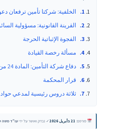
الخلفية: شركتا تأمين ترفعان د
القرينة القانونية: مسؤولية السا
الفجوة الإثباتية الحرجة
مسألة رخصة القيادة
دفاع شركة التأمين: المادة 24 من قانون عقد التأمين
قرار المحكمة
ثلاثة دروس رئيسية لمدعي حواد
פורסם:
21 בأبريل 2026
✓ נבדק ואושר על ידי
עו"ד משה ט