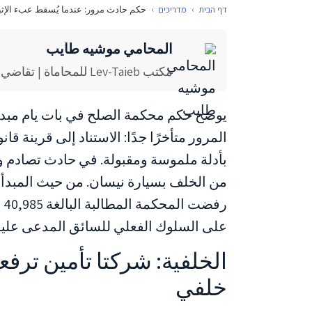
דף הבית
›
מדריכים
›
حكم حادث مرور: عندما يُسقط عبء الإث
المحامي موشيه طايب
مكتب Lev-Taieb للمحاماة | تقاضي حوادث المرور
يوضح حكم محكمة الصلح في بات يام مبدأ
المرور متأخرًا جدًا: الاستناد إلى قرينة ق
من الخلف بسيارة نيسان. من حيث المبدأ،
رف
على السلوك الفعلي للسائق المدعى عليه
الخلفية: شركتا تأمين تر
خلفي