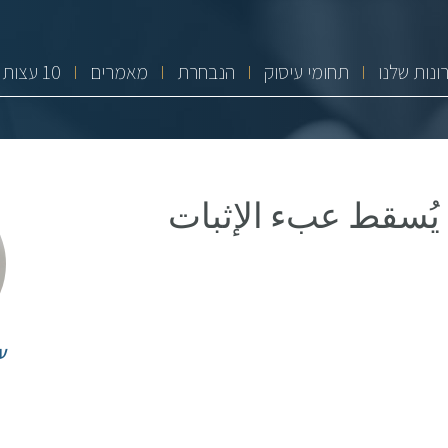
ונות שלנו
תחומי עיסוק
הנבחרת
מאמרים
10 עצות זהב
يُسقط عبء الإثبات
ע