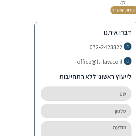
לך.
אודות המשרד
דברו איתנו
072-2428822
office@lt-law.co.il
לייעוץ ראשוני ללא התחייבות