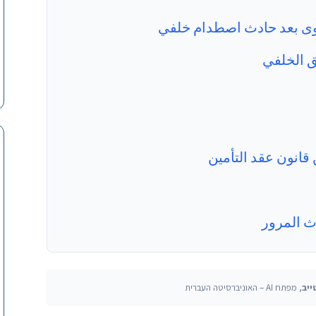
عوى بعد حادث اصطدام خلفي
ئق الخلفي
ث المرور
ייב
, מפתח AI – האוניברסיטה העברית