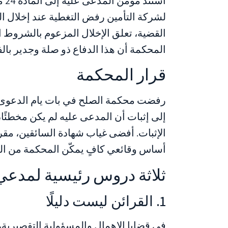
لشركة التأمين رفض التغطية عند إخلال الم
القضية، تعلق الإخلال المزعوم بالشروط ا
المحكمة أن هذا الدفاع ذو صلة وجدير با
قرار المحكمة
رفضت محكمة الصلح في بات يام الدعوى دو
إلى إثبات أن المدعى عليه لم يكن مخطئً
الإثبات. أفضى غياب شهادة السائقين، مقرونً
أساس وقائعي كافٍ يمكّن المحكمة من ال
ثلاثة دروس رئيسية لمدعي
1. القرائن ليست دليلًا
في قضايا الإهمال والمسؤولية التقصيرية، ل