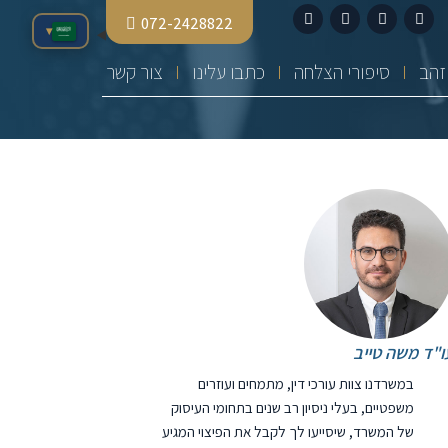
072-2428822
▾
סיפורי הצלחה
כתבו עלינו
צור קשר
ו"ד משה טייב
במשרדנו צוות עורכי דין, מתמחים ועוזרים
משפטיים, בעלי ניסיון רב שנים בתחומי העיסוק
של המשרד, שיסייעו לך לקבל את הפיצוי המגיע