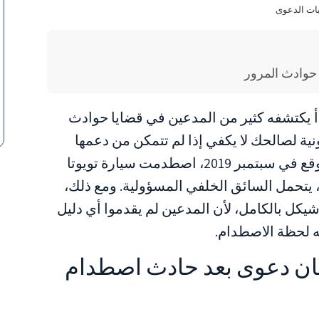
بات الدعوى
 يكتشفه كثير من المدعين في قضايا حوادث
انونية لصالحك لا يكفي إذا لم تتمكن من دعمها
بأدلة ملموسة ومقبولة. في حادث تصادم وقع في سبتمبر 2019، اصطدمت سيارة تويوتا
 يتحمل السائق الخلفي المسؤولية. ومع ذلك،
ضت المحكمة المطالبة البالغة 40,985 شيكل بالكامل، لأن المدعين لم يقدموا أي دليل
 لحظة الاصطدام.
فعان دعوى بعد حادث اصطدام