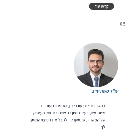
קראו עוד
עו"ד משה טייב
במשרדנו צוות עורכי דין, מתמחים ועוזרים
משפטיים, בעלי ניסיון רב שנים בתחומי העיסוק
של המשרד, שיסייעו לך לקבל את הפיצוי המגיע
לך.