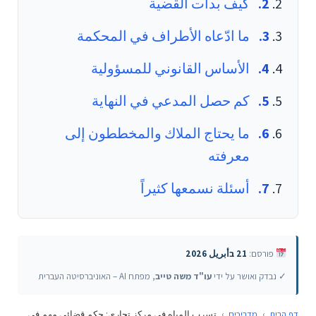
كيف بدأت القضية
ما ادّعاه الأطراف في المحكمة
الأساس القانوني للمسؤولية
كم حصل المدعي في النهاية
ما يحتاج الملاك والمخططون إلى
معرفته
أسئلة نسمعها كثيراً
פורסם:
21 בأبريل 2026
✓ נבדק ואושר על ידי
עו"ד משה טייב
, מפתח AI – האוניברסיטה העברית
דף הבית
›
מדריכים
›
تسرب المياه في مركز تجاري: حكم قضائي مهم في