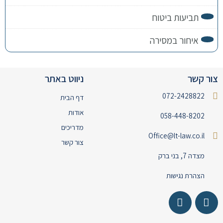
תביעות ביטוח
איחור במסירה
צור קשר
ניווט באתר
072-2428822
דף הבית
אודות
058-448-8202
מדריכים
Office@lt-law.co.il
צור קשר
מצדה 7, בני ברק
הצהרת נגישות