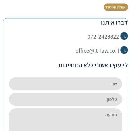
אודות המשרד
דברו איתנו
072-2428822
office@lt-law.co.il
לייעוץ ראשוני ללא התחייבות