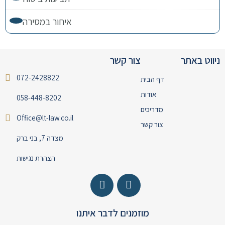
איחור במסירה
ניווט באתר
צור קשר
072-2428822
דף הבית
אודות
058-448-8202
מדריכים
Office@lt-law.co.il
צור קשר
מצדה 7, בני ברק
הצהרת נגישות
מוזמנים לדבר איתנו