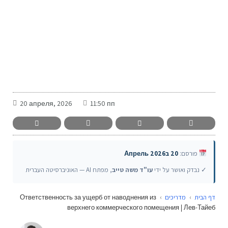
-
20 апреля, 2026
11:50 пп
פורסם:
20 בАпрель 2026
✓ נבדק ואושר על ידי
עו"ד משה טייב
, מפתח AI — האוניברסיטה העברית
Ответственность за ущерб от наводнения из
›
מדריכים
›
דף הבית
верхнего коммерческого помещения | Лев-Тайеб