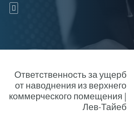
10 עצות זהב
Ответственность за ущерб
от наводнения из верхнего
коммерческого помещения |
Лев-Тайеб