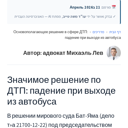
פורסם:
21 בАпрель 2026
✓ נבדק ואושר על ידי
עו"ד משה טייב
, מפתח AI — האוניברסיטה העברית
Основополагающее решение в сфере ДТП:
›
מדריכים
›
דף הבית
падение при выходе из автобуса
Автор: адвокат Михаэль Лев
Значимое решение по
ДТП: падение при выходе
из автобуса
В решении мирового суда Бат-Яма (дело
т»а 21700-12-22) под председательством