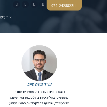
072-2428822
צור קשר
עו"ד משה טייב
במשרדנו צוות עורכי דין, מתמחים ועוזרים
משפטיים, בעלי ניסיון רב שנים בתחומי העיסוק
של המשרד, שיסייעו לך לקבל את הפיצוי המגיע