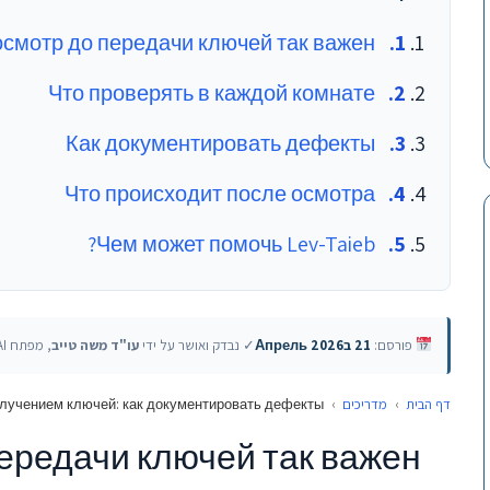
смотр до передачи ключей так важен
Что проверять в каждой комнате
Как документировать дефекты
Что происходит после осмотра
Чем может помочь Lev-Taieb?
פורסם:
21 בАпрель 2026
✓ נבדק ואושר על ידי
עו"ד משה טייב
, מפתח AI — האוניברסיטה העברית
лучением ключей: как документировать дефекты
›
מדריכים
›
דף הבית
ередачи ключей так важен