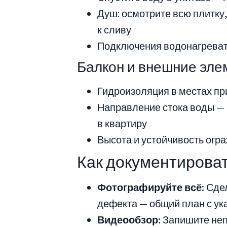
Душ: осмотрите всю плитку
к сливу
Подключения водонагрева
Балкон и внешние эле
Гидроизоляция в местах пр
Направление стока воды — в
в квартиру
Высота и устойчивость огр
Как документирова
Фотографируйте всё:
Сдел
дефекта — общий план с ук
Видеообзор:
Запишите неп