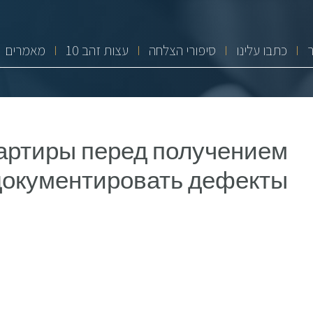
כתבו עלינו
סיפורי הצלחה
10 עצות זהב
מאמרים
артиры перед получением
 документировать дефекты