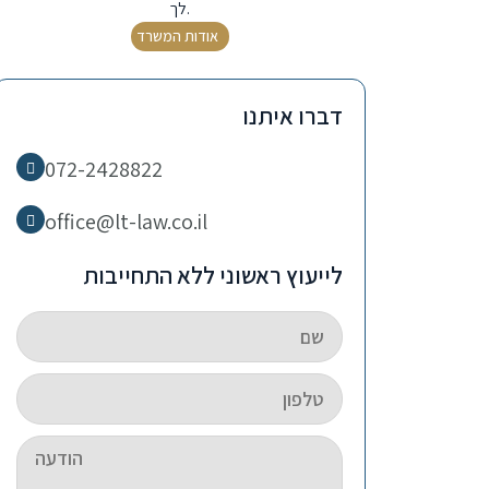
לך.
אודות המשרד
דברו איתנו
072-2428822
office@lt-law.co.il
לייעוץ ראשוני ללא התחייבות