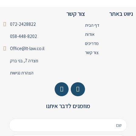
ניווט באתר
צור קשר
072-2428822
דף הבית
אודות
058-448-8202
מדריכים
Office@lt-law.co.il
צור קשר
מצדה 7, בני ברק
הצהרת נגישות
מוזמנים לדבר איתנו