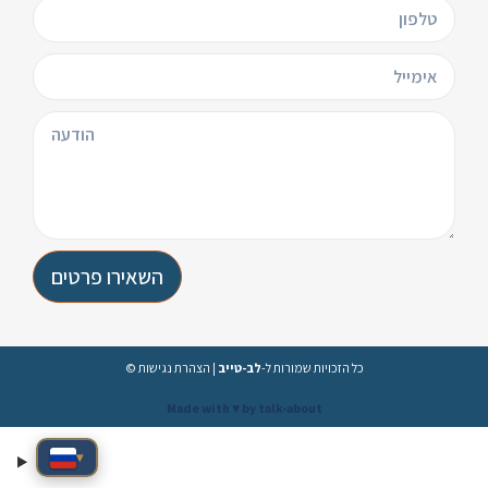
השאירו פרטים
הצהרת נגישות
|
לב-טייב
© כל הזכויות שמורות ל-
Made with ♥️ by talk-about
▾