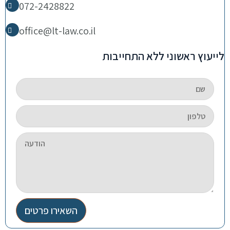
072-2428822
office@lt-law.co.il
לייעוץ ראשוני ללא התחייבות
השאירו פרטים