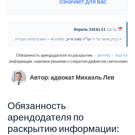
означает для вас
פורסם:
21 בАпрель 2026
✓ נבדק ואושר על ידי
עו"ד משה טייב
, מפתח AI — האוניברסיטה העברית
Обязанность арендодателя по раскрытию
›
מדריכים
›
דף הבית
информации: знаковое решение о сокрытии дефектов сантехники
Автор: адвокат Михаэль Лев
Обязанность
арендодателя по
раскрытию информации: