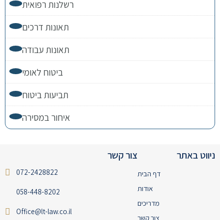
רשלנות רפואית
תאונות דרכים
תאונות עבודה
ביטוח לאומי
תביעות ביטוח
איחור במסירה
ניווט באתר
צור קשר
072-2428822
דף הבית
אודות
058-448-8202
מדריכים
Office@lt-law.co.il
צור קשר