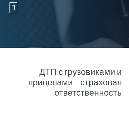
10 עצות זהב
ДТП с грузовиками и
прицепами – страховая
ответственность