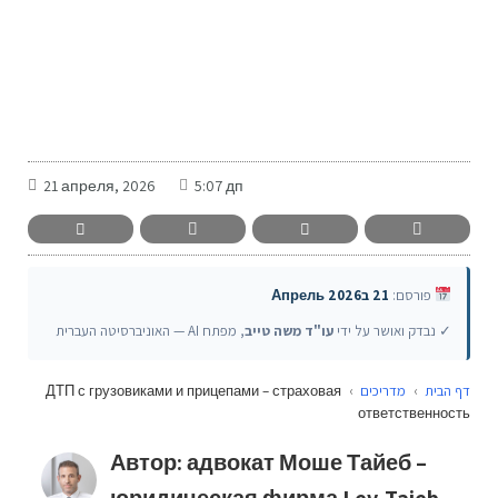
-
21 апреля, 2026
5:07 дп
פורסם:
21 בАпрель 2026
✓ נבדק ואושר על ידי
עו"ד משה טייב
, מפתח AI — האוניברסיטה העברית
ДТП с грузовиками и прицепами – страховая
›
מדריכים
›
דף הבית
ответственность
Автор: адвокат Моше Тайеб –
юридическая фирма Lev-Taieb