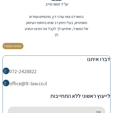
עו"ד משה טייב
במשרדנו צוות עורכי דין, מתמחים ועוזרים
משפטיים, בעלי ניסיון רב שנים בתחומי העיסוק
של המשרד, שיסייעו לך לקבל את הפיצוי המגיע
לך.
אודות המשרד
דברו איתנו
072-2428822
office@lt-law.co.il
לייעוץ ראשוני ללא התחייבות