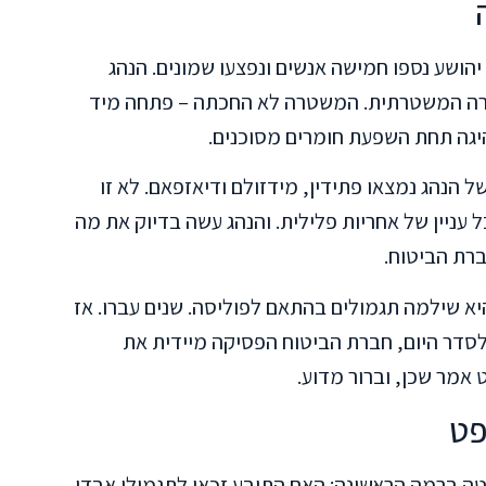
הושע נספו חמישה אנשים ונפצעו שמונים. הנהג
ירה המשטרתית. המשטרה לא החכתה – פתחה מיד
היגה תחת השפעת חומרים מסוכנים.
 הנהג נמצאו פתידין, מידזולם ודיאזפאם. לא זו
 עניין של אחריות פלילית. והנהג עשה בדיוק את מה
רת הביטוח.
א שילמה תגמולים בהתאם לפוליסה. שנים עברו. אז
סדר היום, חברת הביטוח הפסיקה מיידית את
אמר שכן, וברור מדוע.
פט
 ברמה הראשונה: האם התובע זכאי לתגמולי אבדן