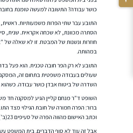
כושר עבודה? התשובה למעשה טומנת בחובה פר
התובע עבר שתי הפרות משמעותיות. ראשית, 
הסתרה מכוונת, לא שכחה אקראית. שנית, סי
חוזרות ונשנות של המבטח. זו לא שאלה של "א
במהותה.
התובע לא רק הפר חובה טכנית. הוא פעל בד
שעולים בעבודה משפטית בתחום זה, המסקנה 
השדרה של ביטוח אבדן כושר עבודה. כשהוא ק
השופט ד"ר מנחם קליין הגיע למסקנה חד מש
ברור: הפרה חמורה של חובת הגילוי מצד הת
וכתב האישום מהווה הפרה של סעיפים 23(ב') ו-25 לחוק חוזה הביטוח.
אבל זה עוד לא סוף הדברים. בית המשפט עשה נ