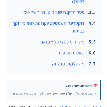
בפועל?
פסק הדין: חישוב הוגן וברור של פיצוי
דוקטרינה משפטית: עקרונות מחזיקי תקף
בביטוח
מה זה משנה לכל אב ואם
שאלות תכופות
מה ללמוד מכל זה
פורסם:
30 ביוני 2026
✓ נבדק ואושר על ידי
עו"ד משה טייב
, מפתח AI – האוניברסיטה העברית
דף הבית
›
מדריכים
›
תביעות ביטוח
›
פסק דין מהפך בביטוח תאונות תלמידים: