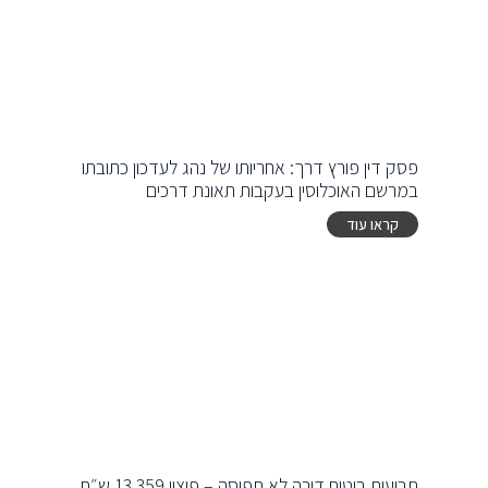
פסק דין פורץ דרך: אחריותו של נהג לעדכון כתובתו
במרשם האוכלוסין בעקבות תאונת דרכים
קראו עוד
תביעות ביטוח דירה לא תפוסה – פיצוי 13,359 ש״ח