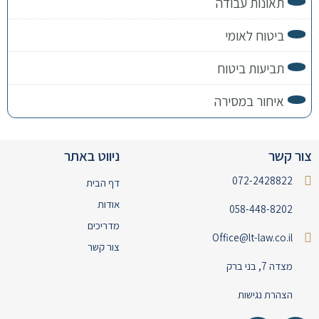
תאונות עבודה
ביטוח לאומי
תביעות ביטוח
איחור במסירה
צור קשר
ניווט באתר
072-2428822
דף הבית
אודות
058-448-8202
מדריכים
Office@lt-law.co.il
צור קשר
מצדה 7, בני ברק
הצהרת נגישות