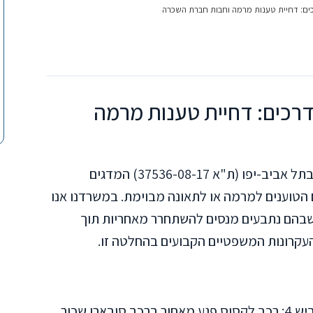
כים: דחיית טענות מרמה וחבות חברת השכרה
דרכים: דחיית טענות מרמה
לאחרונה ניתן פסק דין בבית המשפט השלום בתל אביב-יפו (ת"א 37536-08-17) המדגים
הטוענים למרמה או לתאונה מבוימת. במשרדנו אנו
שבהם נתבעים מנסים להשתחרר מאחריות תוך
העקרונות המשפטיים הקבועים בהחלטה זו.
ביום 13 באוקטובר 2016 התרחשה תאונה בכביש 4: רכב לקסוס פגע מאחור ברכב סובארו שכור.