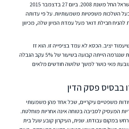
התובעת עבדה כממיינת דואר בחברת דואר ישראל החל משנת 2008. ביום 27 בדצמבר 2015
בעל השלכות משפטיות משמעותיות. על פי עדותה
הניח חבילת דואר מעל עמדת המיון שלה, מכיוון
מוד יציב. הכסא לא עמד בציפייה זו. הוא זז
תחתיה, והיא נפלה וקיבלה פגיעה בגבה. הנכות שנגרמה הייתה קבועה בשיעור של 5% עקב הגבלה
ובעת מאי כושר למשך שלושה חודשים מלאים
 בבסיס פסק הדין
דות משפטיים עיקריים, שכל אחד מהן משמעותי
ות המעסיק לסביבה בטוחה אינה אחריות מוחלטת.
חש במקום עבודתו. שנית, העיקרון קובע שעל בית