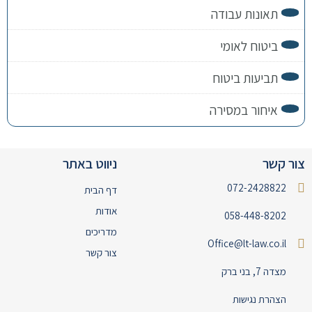
תאונות עבודה
ביטוח לאומי
תביעות ביטוח
איחור במסירה
צור קשר
ניווט באתר
072-2428822
דף הבית
אודות
058-448-8202
מדריכים
Office@lt-law.co.il
צור קשר
מצדה 7, בני ברק
הצהרת נגישות