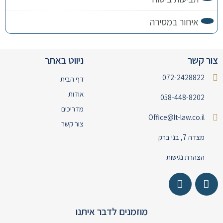
איחור במסירה
צור קשר
ניווט באתר
072-2428822
דף הבית
אודות
058-448-8202
מדריכים
Office@lt-law.co.il
צור קשר
מצדה 7, בני ברק
הצהרת נגישות
מוזמנים לדבר איתנו