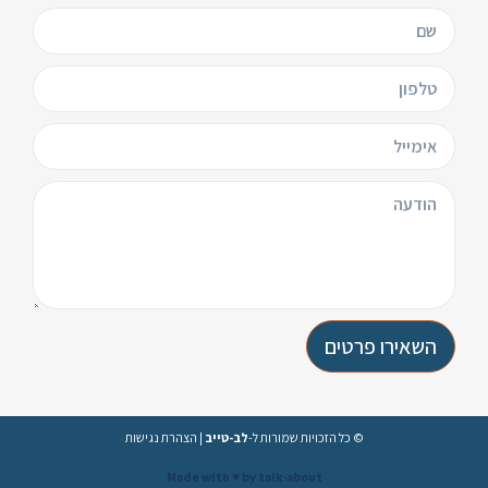
השאירו פרטים
© כל הזכויות שמורות ל-
לב-טייב
|
הצהרת נגישות
Made with ♥️ by talk-about