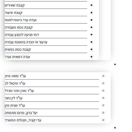
קצבת שאירים
קצבת סיעוד
ועדת ערר ביטוח לאומי
קצבת נכות מעבודה
דמי פגיעה לנפגע עבודה
ערעור אי-הכרה בתאונת עבודה
קצבת נכות נפשית
ועדה רפואית וערר
הנבחרת
עו"ד משה טייב
עו"ד מיכאל לב
עו"ד מורן זוהר-מנדל
עו"ד לין נשר
עו"ד שגית כהן
יעל ברון, טרום מתמחה
עדי קציר, מנהלת המשרד
מאמרים