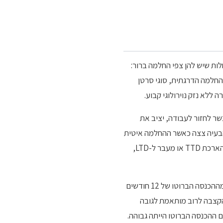
מחלות שיש להן צפי החלמה ברור:
החלמה הדרגתית, סוגי סרטן
לא נזק נוירולוגי קבוע.
שר לחזור לעבודה, יציב את
קת. הבעיה צצה כאשר ההחלמה איטית
מהצפוי, או כאשר מתפתחים סיבוכים שמאריכים את התקופה. במקרים אלו המבוטח עומד מול הצורך לבקש הארכת TTD או מעבר ל-LTD,
גובה קצבת TTD נגזר מההכנסה הקובעת של המבוטח. בפוליסות פרטיות הקצבה לרוב 75 אחוז עד 80 אחוז מההכנסה הברוטו של 12 חודשים
ליסות אכ"ע משכנתא הקצבה לרוב מותאמת לגובה
 ההכנסה הברוטו הייתה גבוהה.