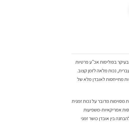
אלית, בעיקר בפוליסות אכ"ע פרטיות
 הושפע ממודל אנגלוסקסי. TTD הוא ראשי תיבות של Temporary Total Disability, ובעברית, נכות מלאה לזמן קצוב.
ועה. שתי הקטגוריות מתייחסות לאובדן מלא של
 תחת שמות שונים. בפוליסות מסוימות מדובר על נכות זמנית
חרות מדובר על קצבה לתקופה של שנה או שנתיים מול קצבה עד גיל 67. ובפוליסות אמריקאיות-משפיעות
נדרט להבחנה בין אובדן כושר זמני