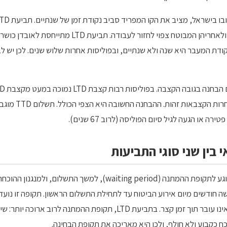
כושר שצפוי להימשך עד שנתיים, ולאחריהן המבוטח צפוי לח
קודת המעבר היא שנה ולא שנתיים, ובפוליסות אחרות שלוש שנים. לכן יש ל
או הגעה לגיל סיום הפוליסה (לרוב 67 שנים).
 בין שני סוגי התביעות
 חודשים מיום אירוע הביטוח עד לתחילת התשלום הראשון. תקופה זו נוע
אם מדובר באובדן כושר ממשי שאינו עובר תוך זמן קצר. בתביעת LTD, תקופ
ח כקבוע ולא חולף, ולכן היא מאריכה את תקופת הבחינה.