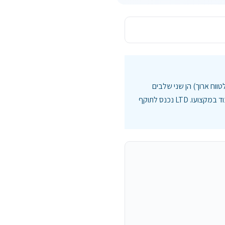
TTD (Total – נכות מלאה זמנית) ו-LTD (Long Term Disability – נכות לטווח ארוך) הן שני שלבים
בכיסוי של אובדן כושר עבודה. TTD משלם בתקופה הראשונית של עד 24 חודשים, בקריטריון שאינו מסוגל לעבוד במקצועו. LTD נכנס לתוקף