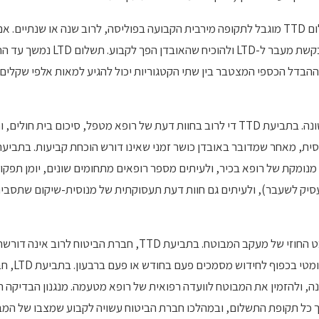
משך התשלום נבדל אף הוא. תשלום TTD מוגבל לתקופה מירבית הקבועה בפוליסה, לרוב שנה או 
בסיום התקופה, הוא חייב להגיש בקשת 
 ההבדל הכספי המצטבר בין שתי הקטגוריות יכול להגיע למאות אלפי שקלים 
מנגנון ההוכחה הרפואית גם הוא שונה. בתביעת TTD די לרוב בחוות דעת של רופא מטפל, ס
מנומקת של רופא בכיר, ולעיתים מספר רופאים מתחומים שונים, יומן תפקו
עסיק לשעבר), ולעיתים גם חוות דעת תעסוקתית של מנוסית-שיקום שתסביר 
ההבדל החוקי משפיע גם על ההיבט החוזי של מעקב המבוטח. בתביעת TTD, 
התקופה. תשלו
נה, ולהזמין את המבוטח לוועדה רפואית של רופא מטעמה. מנגנון הבדיקה 
ך כל תקופת התשלום, ובמהלכו חברת הביטוח עשויה לקבוע שמצבו של המ