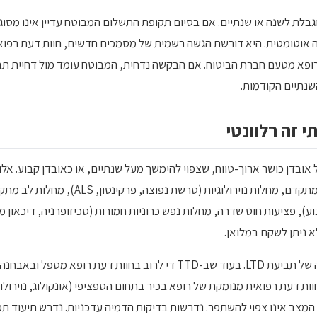
לום של TTD לרוב מוגבלת לשנה או שנתיים. אם בסיום תקופת התשלום המבוטח עדיין אינ
LT. הבקשה אינה אוטומטית. היא דורשת הגשה רשמית של מסמכים חדשים, חוות דעת 
שנתיים הקודמות.
צבים של אובדן כושר ארוך-טווח, שצפוי להימשך מעל שנתיים, או כאובדן קבוע. א
פגיעה תפקודית מתמשכת: סרטן מתקדם, מחלות נויר
ע), פציעות חוט שדרה, מחלות נפש כרוניות חמורות (סכיזופרניה, דיכאון מז
 ניתן לשקם במלואן.
ת דעת רפואית מנומקת של רופא בכיר בתחום הספציפי (אונקולוג, נוירולוג,
מצב אינו צפוי להשתפר. נדרשות בדיקות הדמיה עדכניות. נדרש תיעוד ת