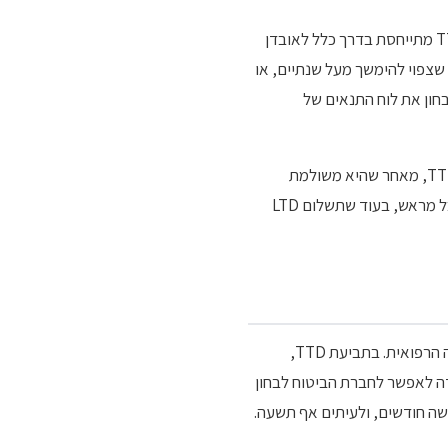
הסטנדרט הבינלאומי, שאומץ ברובו בישראל, מציב את הקו המפריד סביב נקודת זמן של שנתיים. תביעת TTD מתייחסת בדרך כלל לאובדן
זור לעבודה. תביעת LTD מתייחסת לאובדן כושר שצפוי להימשך מעל שנתיים, או
בחון את לוח התנאים של
מעבר להבחנה במשך הזמן, יש גם הבחנה בגובה הקצבה. בפוליסות רבות קצבת LTD נמוכה במעט מקצבת TTD, מאחר שהיא משולמת
לתקופה ארוכה יותר. בפוליסות אחרות הקצבאות זהות. ההבחנה החשובה היא הצפי הכולל. תשלום TTD מוגבל מראש, בעוד שתשלום LTD
ההבדל המהותי בין TTD ל-LTD נוגע לתקופת ההמתנה (waiting period), למשך התשלום, ולמנגנון ההוכחה הרפואית. בתביעת TTD,
דה לאפשר לחברת הביטוח לבחון
ת ההמתנה לרוב ארוכה יותר: שישה חודשים, ולעיתים אף תשעה.