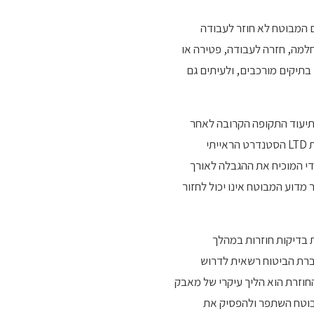
שנתיים. אם המבוטח לא חוזר לעבודה
מעבר ל-LTD ולהוכיח שהאובדן הפך לקבוע. תשלום LTD נמשך עד החלמה, חזרה לעבודה, פטירה או
בתיקים מורכבים, ולעיתים גם
יכום בית חולים, ותיעוד התקופה הקרובה לאחר
האירוע. הסטנדרט הראייתי קל יחסית, מאחר שמדובר באובדן כושר זמני שאינו דורש הוכחת קביעות. בתביעת LTD הסטנדרט הראייתי
די המוכיח את ההגבלה לאורך
מדוע המבוטח אינו יכול לחזור
חברת הביטוח לרוב אינה דורשת בדיקות חוזרות במהלך
ם הקצבה הוא אוטומטי בכפוף לחידוש מסמכים פעם בחודש או פעם ברבעון. בתביעת LTD, חברת הביטוח רשאית לדרוש
החוזרת הוא הליך עיקרי של מאבק
בוטח השתפר ולהפסיק את