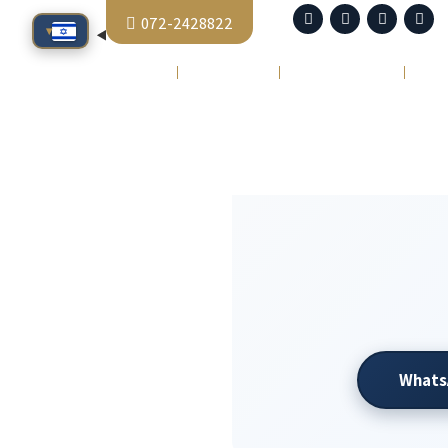
072-2428822
▾
סיפורי הצלחה
כתבו עלינו
צור קשר
Whats