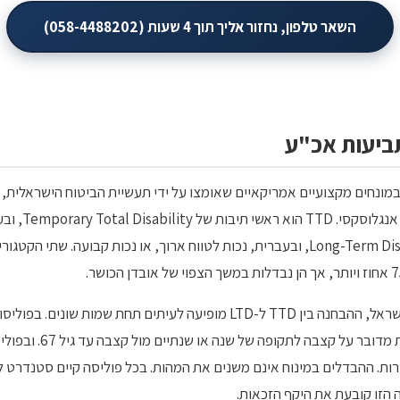
השאר טלפון, נחזור אליך תוך 4 שעות (058-4488202)
ים TTD ו-LTD מקורם במונחים מקצועיים אמריקאיים שאומצו על ידי תעשיית הביטוח הישר
שמבנה הוראותיהן
LTD הוא ראשי תיבות של Long-Term Disability, ובעברית, נכות לטווח ארוך, או נכות קב
במקור החוזי של רוב הפוליסות בישראל, ההבחנה בין TTD ל-LTD מופיעה לעיתים
מול נכות צמיתה. בפוליסות א
עים המונחים TTD ו-LTD ישירות. ההבדלים במינוח אינם משנים את המהות. בכל פוליסה קיים סט
 הזו קובעת את היקף הזכאות.