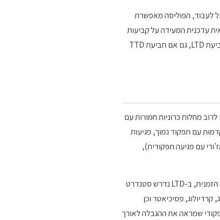
ו מסוגל לעבוד, הפוליסה מאפשרת
רפואית עדכנית המעידה על קביעות
האובדן, ולעיתים גם בדיקה אצל רופא מטעם חברת הביטוח. אם הבקשה נדחית, המבוטח עומד מול דחיית תביעת LTD, גם אם תביעת TTD
לו לרוב מחלות כרוניות חמורות עם
ולוגיות (טרשת נפוצה, פרקינסון, ALS), מחלות לב מתקדמות עם תפקוד נמוך, פגיעות
'ורי עם פגיעה תפקודית),
הוכחת קביעות האובדן היא הליבה של תביעת LTD. בעוד שב-TTD די לרוב בחוות דעת רופא מטפל ובאבחנה הזמנית, ב-LTD נדרש סטנדרט
 קרדיולוג, פסיכיאטר וכן
פקודי שמראה את ההגבלה לאורך