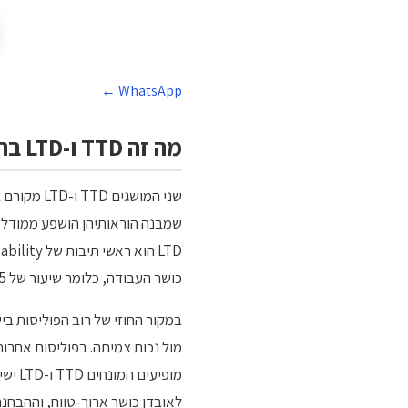
WhatsApp ←
מה זה TTD ו-LTD בתביעות אכ"ע
שני המושג
כושר העבודה, כלומר שיעור של 75 אחוז ויותר, אך הן נבדלות במשך הצפוי של אובדן הכושר.
מופי
לאובדן כושר ארוך-טווח, וההבחנה