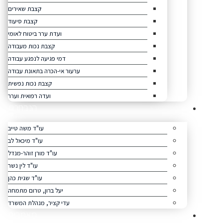
קצבת שאירים
קצבת סיעוד
ועדת ערר ביטוח לאומי
קצבת נכות מעבודה
דמי פגיעה לנפגע עבודה
ערעור אי-הכרה בתאונת עבודה
קצבת נכות נפשית
ועדה רפואית וערר
הנבחרת
עו"ד משה טייב
עו"ד מיכאל לב
עו"ד מורן זוהר-מנדל
עו"ד לין נשר
עו"ד שגית כהן
יעל ברון, טרום מתמחה
עדי קציר, מנהלת המשרד
מאמרים