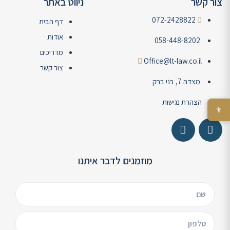
צור קשר
ניווט באתר
072-2428822
דף הבית
אודות
058-448-8202
מדריכים
Office@lt-law.co.il
צור קשר
מצדה 7, בני ברק
הצהרת נגישות
מוזמנים לדבר איתנו