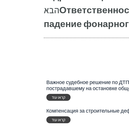
הבא
Ответственнос
падение фонарного
Важное судебное решение по ДТП
пострадавшему на остановке общ
קראו עוד
Компенсация за строительные де
קראו עוד