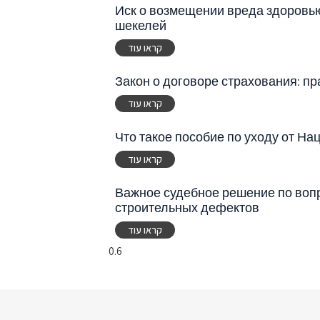
Иск о возмещении вреда здоровью
шекелей
קראו עוד
Закон о договоре страхования: пр
קראו עוד
Что такое пособие по уходу от Н
קראו עוד
Важное судебное решение по воп
строительных дефектов
קראו עוד