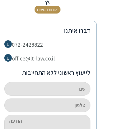
לך.
אודות המשרד
דברו איתנו
072-2428822
office@lt-law.co.il
לייעוץ ראשוני ללא התחייבות