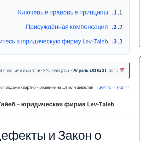
Ключевые правовые принципы
Присуждённая компенсация
тесь в юридическую фирму Lev-Taieb
פורסם:
21 בАпрель 2026
✓ נבדק ואושר על ידי
עו"ד משה טייב
, מפתח AI — האוניברסיטה העברית
о продаже квартир – решение на 1,8 млн шекелей
›
מדריכים
›
דף הבית
Тайеб – юридическая фирма Lev-Taieb
ефекты и Закон о