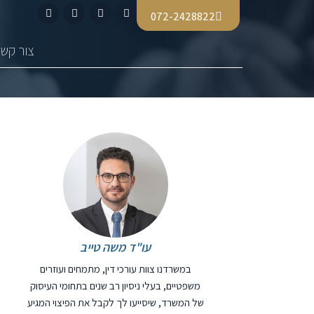
072-2428822
צור קשר
עו"ד משה טייב
במשרדנו צוות עורכי דין, מתמחים ועוזרים
משפטיים, בעלי ניסיון רב שנים בתחומי העיסוק
של המשרד, שיסייעו לך לקבל את הפיצוי המגיע