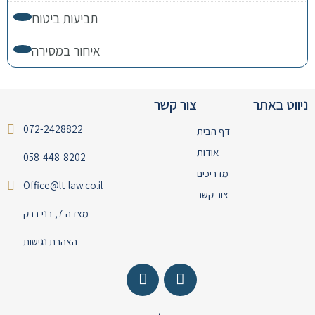
תביעות ביטוח
איחור במסירה
ניווט באתר
צור קשר
072-2428822
דף הבית
אודות
058-448-8202
מדריכים
Office@lt-law.co.il
צור קשר
מצדה 7, בני ברק
הצהרת נגישות