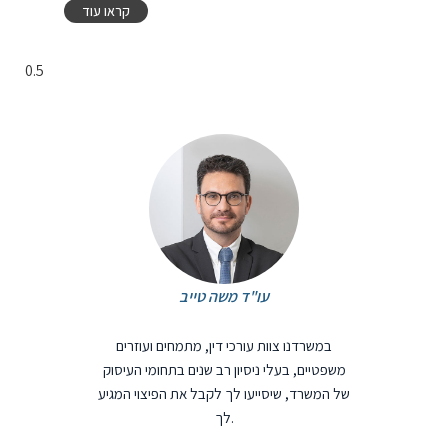
קראו עוד
עו"ד משה טייב
במשרדנו צוות עורכי דין, מתמחים ועוזרים
משפטיים, בעלי ניסיון רב שנים בתחומי העיסוק
של המשרד, שיסייעו לך לקבל את הפיצוי המגיע
לך.