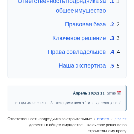
Ответственность подрядчика за
общее имущество
Правовая база
Ключевое решение
Права совладельцев
Наша экспертиза
פורסם:
21 בАпрель 2026
✓ נבדק ואושר על ידי
עו"ד משה טייב
, מפתח AI — האוניברסיטה העברית
Ответственность подрядчика за строительные
›
מדריכים
›
דף הבית
дефекты в общем имуществе — ключевое решение по
строительному праву