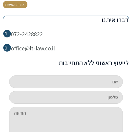
אודות המשרד
דברו איתנו
072-2428822
office@lt-law.co.il
לייעוץ ראשוני ללא התחייבות