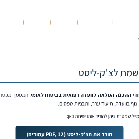
ונות שלנו
תחומי עיסוק
הנבחרת
מאמרים
10 עצות זהב
שמת לצ'ק-ליסט
וף בוועדה, תיעוד ערר, ותבניות טפסים.
יל שמסרת. ניתן להוריד אותו ישירות כאן:
הורד את הצ'ק-ליסט (PDF, 12 עמודים)