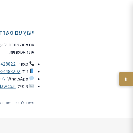
ייעוץ עם משרד 
אם אתה מתכונן לווע
את האפשרויות.
משרד:
2428822
נייד:
8-4488202
WhatsApp:
לחץ
אימייל:
law.co.il
משרד לב-טייב ושות' מלווה מבוטחים מ-2010. בדיקת