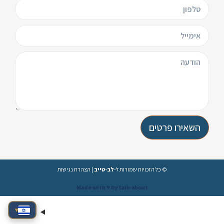
השאירו פרטים
© כל הזכויות שמורות ל-
לב-טייב
|
הצהרת נגישות
Made with ♥️ by talk-about
▾