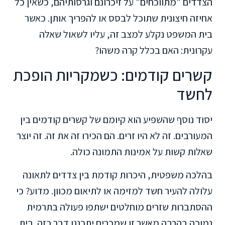
הצדדים "מתווכחים" על זיכרונם וגרסותיהם, כשאין כל
אחיזה חיצונית שתוכל לבסס או להפריך אותן. כאשר
בית המשפט נקלע למצב זה, עליו לשאול שאלה
עקרונית: האם בכלל קרה משהו?
קשרים קודמים: כשמקריות הופכת
לחשד
יסוד נוסף שהשפיע הוא קיומם של קשרים קודמים בין
המעורבים. זה לא היו זרים. הם הכירו זה את זה. זה יוצר
שאלות קשות על אמינות התמונה כולה.
בהלכה משפטית, היכרות קודמת בין צדדים לתאונה
עלולה להעיר חשד למזימה או לתיאום מכוון. מדוע? כי
ההסתברות שזרים מוחלטים ישתפו פעולה בתרמית
נמוכה בהרבה מאשר זו שמכרים יתכננו דבר כזה. בית