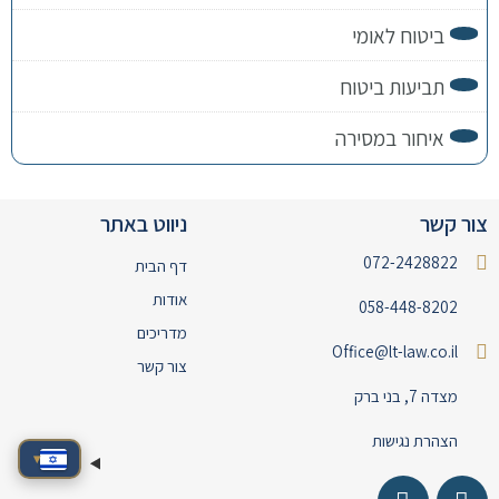
ביטוח לאומי
תביעות ביטוח
איחור במסירה
צור קשר
ניווט באתר
072-2428822
דף הבית
אודות
058-448-8202
מדריכים
Office@lt-law.co.il
צור קשר
מצדה 7, בני ברק
הצהרת נגישות
▾