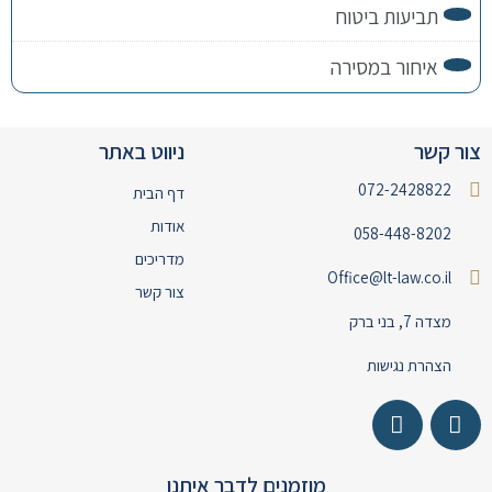
תביעות ביטוח
איחור במסירה
צור קשר
ניווט באתר
072-2428822
דף הבית
אודות
058-448-8202
מדריכים
Office@lt-law.co.il
צור קשר
מצדה 7, בני ברק
הצהרת נגישות
מוזמנים לדבר איתנו