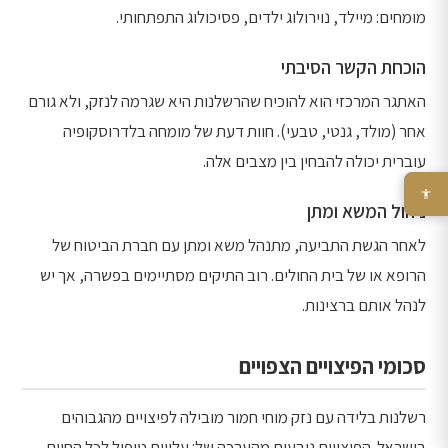
מומחים: מיילד, נוירולוג ילדים, פסיכולוג התפתחותי.
הוכחת הקשר הסיבתי
האתגר המרכזי הוא להוכיח שהרשלנות היא שגרמה לנזק, ולא גורם
אחר (מולד, גנטי, טבעי). חוות דעת של מומחה בלדרוסקופיה
עוברית יכולה להבחין בין מצבים אלה.
ניהול המשא ומתן
לאחר הגשת התביעה, מתנהל משא ומתן עם חברת הביטוח של
הרופא או של בית החולים. רוב התיקים מסתיימים בפשרה, אך יש
לנהל אותם ברצינות.
סכומי הפיצויים הצפויים
רשלנות בלידה עם נזק מוחי חמור מובילה לפיצויים מהגבוהים
בישראל. הפיצויים נובעים מהערכה של: עלויות טיפול לכל החיים,