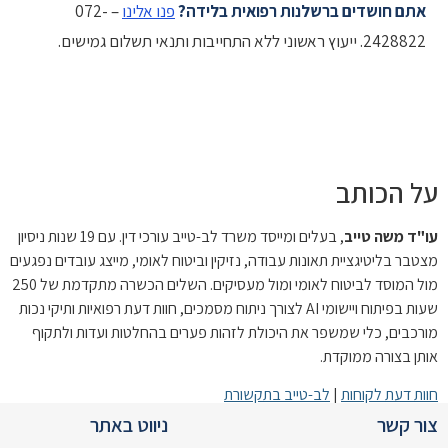
אתם חושדים ברשלנות רפואית בלידה?
פנו אלינו
– 072-
2428822. ייעוץ ראשוני ללא התחייבות ותנאי תשלום גמישים.
על הכותב
עו"ד משה טייב
, בעלים ומייסד משרד לב-טייב עורכי דין. עם 19 שנות ניסיון
מצטבר בליטיגציית תאונות עבודה, נזיקין וביטוח לאומי, מייצג עובדים נפגעים
מול המוסד לביטוח לאומי ומול מעסיקים. השלים הכשרה מתקדמת של 250
שעות בפיתוח ויישומי AI לצורך ניתוח מסמכים, חוות דעת רפואיות ותיקי נכות
מורכבים, כלי שמשפר את היכולת לזהות פערים בהחלטות ועדות ולתקוף
אותן בצורה ממוקדת.
חוות דעת לקוחות
|
לב-טייב בתקשורת
צור קשר
ניווט באתר