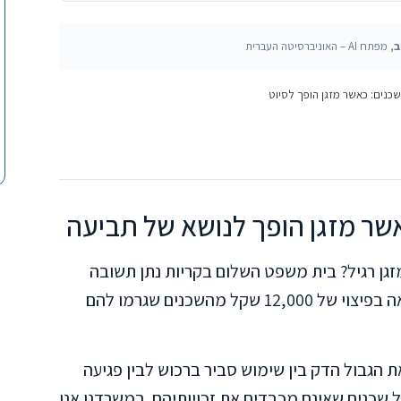
ב
, מפתח AI – האוניברסיטה העברית
שכנים: כאשר מזגן הופך לסיוט
אשר מזגן הופך לנושא של תביעה
ל צמחה מעקב מזגן רגיל? בית משפט השלום בקריות נתן תשובה
ברורה. השופט הכריע לזכות בני זוג ניצולי שואה בפיצוי של 12,000 שקל מהשכנים שגרמו להם
 הגבול הדק בין שימוש סביר ברכוש לבין פגיעה
ל שכנים שאינם מכבדים את זכויותיהם. במשרדנו אנו