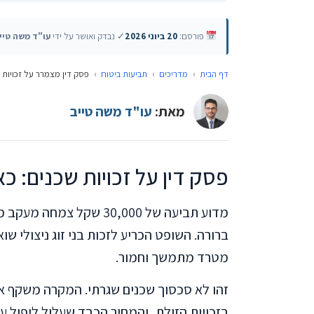
פורסם:
20 ביוני 2026
✓ נבדק ואושר על ידי
עו"ד משה טיי
דף הבית
›
מדריכים
›
תביעות ביטוח
›
פסק דין מצמרר על זכויות 
מאת:
עו"ד משה טייב
פסק דין על זכויות שכנים: כ
מדוע תביעה של 30,000 שק
מטרד מתמשך וחמור.
זהו לא סכסוך שכנים שגרתי. המקרה משקף את
בזכויות הזולת, והמחיר הכבד שעלול ליפול ע