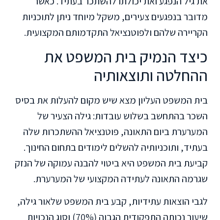
את גיל הנפגע ואת יכולתו להשתכר בעתיד. כאשר
מדובר בנפגעים צעירים, משקל מיוחד ניתן לתוכניות
הקריירה שלהם ולפוטנציאל התקדמותם המקצועית.
כיצד הנמיק בית המשפט את
ההחלטה ותוצאותיה
בית המשפט העליון מצא שיש מקום להעלות את בסיס
השכר בהתחשב בשלוש עובדות: גילה הצעיר של
המערערת ביום התאונה, פוטנציאל ההשתכרות שלה
בעתיד, ותוכניותיה להשלים לימודים בתחום החינוך.
קביעת בית המשפט היא ביטוי להבנה עמוקה של הנזק
שגרמה התאונה לעתידה המקצועי של המערערת.
לגבי הוצאות עתידיות, קבע בית המשפט שלאור גילה,
שיעור נכותה התפקודית הגבוה (70%) וסוג הנכויות