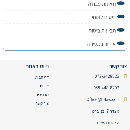
תאונות עבודה
ביטוח לאומי
תביעות ביטוח
איחור במסירה
צור קשר
ניווט באתר
072-2428822
דף הבית
אודות
058-448-8202
מדריכים
Office@lt-law.co.il
צור קשר
מצדה 7, בני ברק
הצהרת נגישות