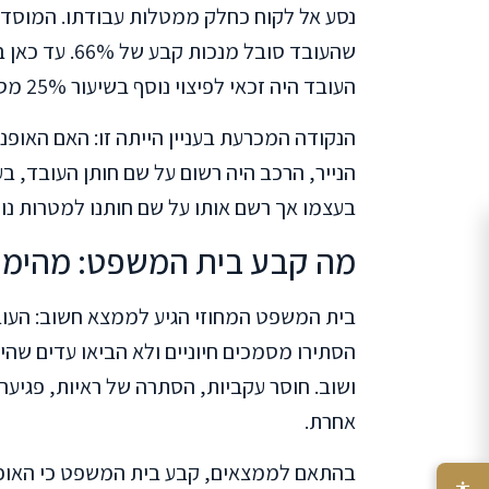
נסע אל לקוח כחלק ממטלות עבודתו. המוסד ל
שהעובד סובל מ
העובד היה זכאי לפיצוי נוסף בשיעור 25% מסכום הפיצויים לפי סעיף 330(ג)?
הנקודה המכרעת בעניין הייתה זו: האם האופנ
הנייר, הרכב היה רשום על שם חותן העובד, ב
בעצמו אך רשם אותו על שם חותנו למטרות נוח
מה קבע בית המשפט: מהימנות
בית המשפט המחוזי הגיע לממצא חשוב: העובד
הסתירו מסמכים חיוניים ולא הביאו עדים שהי
ושוב. חוסר עקביות, הסתרה של ראיות, פגיעה
אחרת.
בהתאם לממצאים, קבע בית המשפט כי האופנ