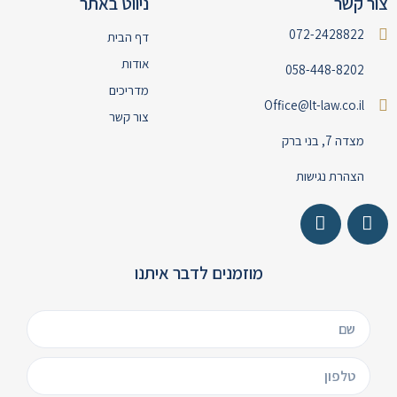
צור קשר
ניווט באתר
072-2428822
דף הבית
אודות
058-448-8202
מדריכים
Office@lt-law.co.il
צור קשר
מצדה 7, בני ברק
הצהרת נגישות
מוזמנים לדבר איתנו