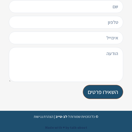
השאירו פרטים
© כל הזכויות שמורות ל-
לב-טייב
|
הצהרת נגישות
Made with ♥️ by talk-about