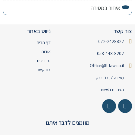
איחור במסירה
צור קשר
ניווט באתר
072-2428822
דף הבית
אודות
058-448-8202
מדריכים
Office@lt-law.co.il
צור קשר
מצדה 7, בני ברק
הצהרת נגישות
מוזמנים לדבר איתנו