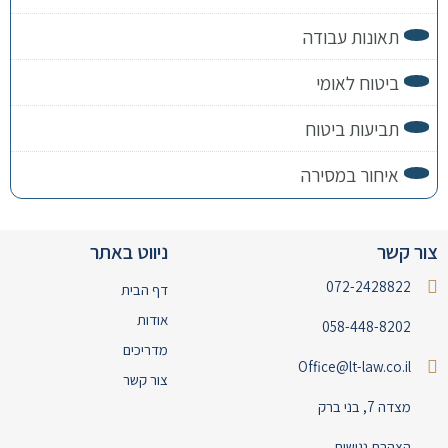
תאונות עבודה
ביטוח לאומי
תביעות ביטוח
איחור במסירה
צור קשר
ניווט באתר
072-2428822
דף הבית
אודות
058-448-8202
מדריכים
Office@lt-law.co.il
צור קשר
מצדה 7, בני ברק
הצהרת נגישות