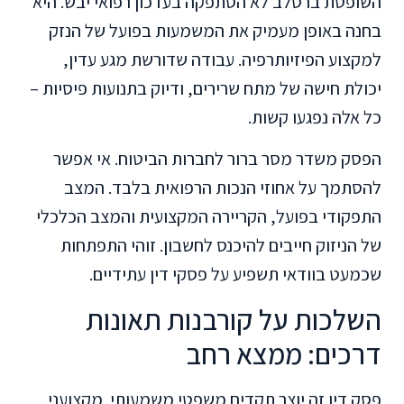
השופטת ברסלב לא הסתפקה בעדכון רפואי יבש. היא
בחנה באופן מעמיק את המשמעות בפועל של הנזק
למקצוע הפיזיותרפיה. עבודה שדורשת מגע עדין,
יכולת חישה של מתח שרירים, ודיוק בתנועות פיסיות –
כל אלה נפגעו קשות.
הפסק משדר מסר ברור לחברות הביטוח. אי אפשר
להסתמך על אחוזי הנכות הרפואית בלבד. המצב
התפקודי בפועל, הקריירה המקצועית והמצב הכלכלי
של הניזוק חייבים להיכנס לחשבון. זוהי התפתחות
שכמעט בוודאי תשפיע על פסקי דין עתידיים.
השלכות על קורבנות תאונות
דרכים: ממצא רחב
פסק דין זה יוצר תקדים משפטי משמעותי. מקצועני