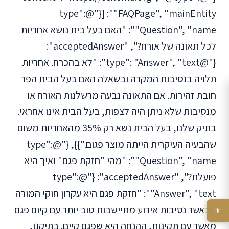
"FAQPage", "mainEntity": [{"@type":
"Question", "name": "האם בעל בית נושא אחריות
לכל תאונה של אורח?", "acceptedAnswer":
{"@type": "Answer", "text": "לא בהכרח. אחריות
תלויה בנסיבות המקרה ובשאלה האם בעל הבית הפר
חובת זהירות. אם התאונה נבעה מרשלנות האורח או
מנסיבות שלא ניתן היה לצפות, בעל הבית אינו אחראי.
בתיק שלנו, בעל הבית נשא רק 35% מהאחריות משום
שהבעיה העיקרית הייתה מוצר פגום."}}, {"@type":
"Question", "name": "מהי "חזקת פגם" ואיך היא
פועלת?", "acceptedAnswer": {"@type":
"Answer", "text": "חזקת פגם היא עקרון חוקי המורה
שכאשר נסיבות אירוע מתיישבות טוב יותר עם קיום פגם
מאשר עם תקינות, ההנחה היא שפגם קיים. בתיקנו,