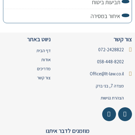
תביעות ביטוח
איחור במסירה
צור קשר
ניווט באתר
072-2428822
דף הבית
אודות
058-448-8202
מדריכים
Office@lt-law.co.il
צור קשר
מצדה 7, בני ברק
הצהרת נגישות
מוזמנים לדבר איתנו