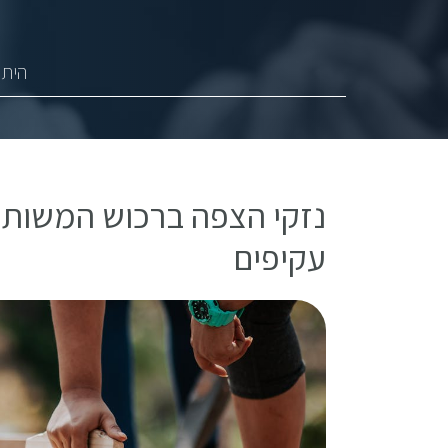
היתר
נזקי הצפה ברכוש המשותף –
עקיפים