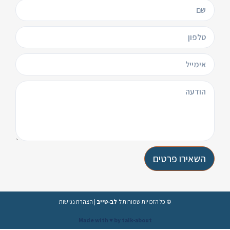
השאירו פרטים
© כל הזכויות שמורות ל-
לב-טייב
|
הצהרת נגישות
Made with ♥️ by talk-about