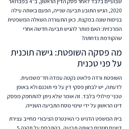
שבועיים בלבד לאחר פסק הדין הראשון, ב־4 בפברואר
2020, הגיש התובע תביעה שנייה, הפעם באותה עילה
בניסוח שונה במקצת. כאן התעוררה השאלה המשפטית
המרכזית: האם מותר להגיש תביעה חדשה אחרי
שהקודמת נדחתה?
מה פסקה השופטת: גישה תוכנית
על פני טכנית
השופטת ורדה פלאוט נקטה עמדה חד־משמעית.
לדעתה, יש לבחון פסקי דין על פי תוכנם ולא באופן
טכני־מילולי בלבד. זה אומר שלא ניתן להתחמק מפסק
דינו הראשון על ידי שינוי נוסח התביעה השנייה.
בית המשפט הדגיש כי האינטרס הציבורי מחייב עצירת
דיונים חוזרים באותה תביעה, בהתבסס על תקנה 5