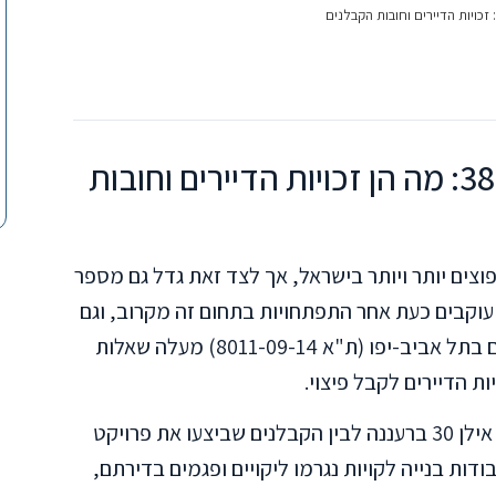
ליקויי בנייה בפרויקטי תמ"א 38: מה הן זכויות הדיירים וחובות
 פרויקטי תמ"א 38 הופכים נפוצים יותר ויותר בישראל, אך לצד זאת גדל גם מספר
 עוקבים כעת אחר התפתחויות בתחום זה מקרוב, וגם
פסק דין שניתן לאחרונה בבית המשפט השלום בתל אביב-יפו (ת"א 8011-09-14) מעלה שאלות
ות הדיירים לקבל פיצוי.
התיק עוסק בסכסוך בין בעלי דירה ברחוב בר אילן 30 ברעננה לבין הקבלנים שביצעו את פרויקט
ת עבודות בנייה לקויות נגרמו ליקויים ופגמים בדירתם,