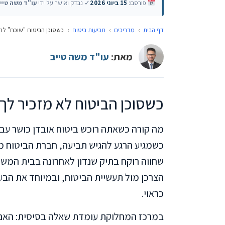
פורסם:
15 ביוני 2026
✓ נבדק ואושר על ידי
עו"ד משה טיי
דף הבית
›
מדריכים
›
תביעות ביטוח
›
כשסוכן הביטוח "שוכח" לה
מאת:
עו"ד משה טייב
כשסוכן הביטוח לא מזכיר לך
מה קורה כשאתה רוכש ביטוח אובדן כושר עבו
כשמגיע הרגע להגיש תביעה, חברת הביטוח מע
שחווה רוקח בתיק שנדון לאחרונה בבית המשפ
הצרכן מול תעשיית הביטוח, ובמיוחד את הבע
כראוי.
במרכז המחלוקת עומדת שאלה בסיסית: האם ה