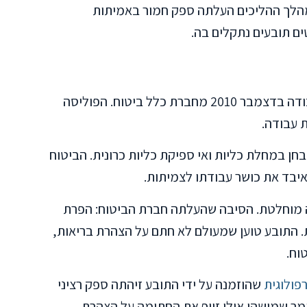
במהלך ההליכים העלתה ספק חמור באמיתות
ם תובעים נתקלים בה.
התובע רכש ביטוח חיים וכיסוי אובדן כושר עבודה בדצמבר 2010 מחברת כלל ביטוח. הפוליסה
 עבודה.
ים. אובחן במחלת כליות ואי ספיקת כליות כרונית. הביטוח
ה מוחלטת. הסיבה שהעלתה חברת הביטוח: הפרת
ית. התובע טוען שמעולם לא חתם על הצהרת בריאות,
וח.
פולוגית
שהוזמנה על ידי התובע זיהתה ספק רציני
מר שמישהו אולי זייף את החתימה על הצהרת