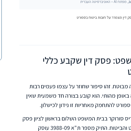
ב
, מפתח AI – האוניברסיטה העברית
 דין מצמרר על חובות ביטוח בספורט
פט: פסק דין שקבע כללי
מבוטח. זהו סיפור שחוזר על עצמו פעמים רבות
באופן מהותי. הוא קובע בצורה חד משמעית שאין
 ספורט להתחמק מאחריות זו נידון לכישלון.
פטת ד"ר איריס סורוקר בבית המשפט השלום בראשון לציון פסק
דין שמהווה נקודת ציון חשובה בתחום הספורט והביטוח. התיק מספר ת"א 3988-09 עוסק