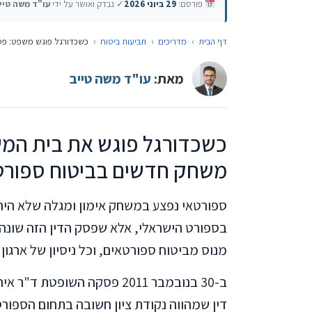
פורסם:
29 ביוני 2026
✓ נבדק ואושר על ידי
עו"ד משה טיי
דף הבית
›
מדריכים
›
תביעות ביטוח
›
כשכדורגל פוגש משפט: פסק
מאת:
עו"ד משה טייב
כשכדורגל פוגש את בית המש
משחק חדשים בביטוח ספורט
ספורטאי נפצע במשחק אימון ומגלה שלא היה 
בספורט הישראלי, אלא שפסק הדין הזה שונה 
מנוס מביטוח ספורטאים, וכל ניסיון של ארגון
ב-30 בנובמבר 2011 פסקה השו