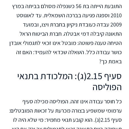
התובעת הייתה בת 56 כשנפלה מסולם בביתה במרץ
2010 וספגה פגיעה בברכה השמאלית. עד לאוגוסט
2009 עבדה כעובדת ניקיון בחברת ויצו, ובמועד
התאונה קיבלה דמי אבטלה. חברת הביטוח הראל
הטיחה טענה פשוטה: מובטל אינו זכאי לתגמולי אובדן
כושר עבודה כלל. השאלה שכדאי להעמיד: האם זה
באמת כך?
סעיף 2.15(ג): המלכודת בתנאי
הפוליסה
כל חוסר עבודה אינו זהה. הפוליסה מכילה סעיף
ערמומי שמשפיע בצורה מכרעת על זכאות המובטלים:
סעיף 2.15(ג). הוא קובע תנאי מחמיר: מי שלא היה לו
תעסוקה ביום התאונה זכאי לתגמולים אך ורק אם הוא