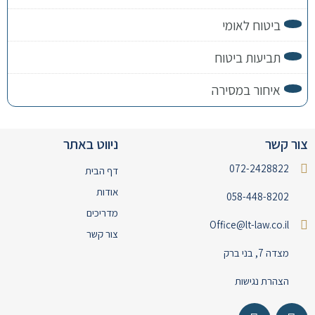
ביטוח לאומי
תביעות ביטוח
איחור במסירה
צור קשר
ניווט באתר
072-2428822
דף הבית
אודות
058-448-8202
מדריכים
Office@lt-law.co.il
צור קשר
מצדה 7, בני ברק
הצהרת נגישות