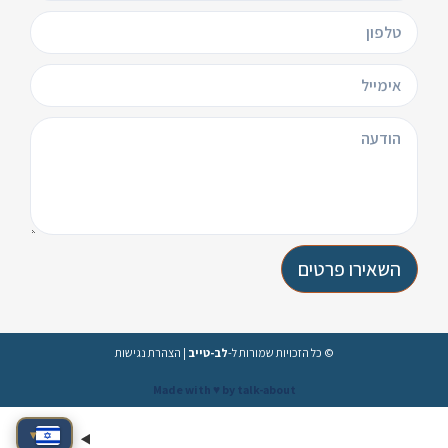
השאירו פרטים
© כל הזכויות שמורות ל-
לב-טייב
|
הצהרת נגישות
Made with ♥️ by talk-about
▾