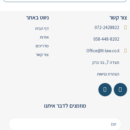
צור קשר
ניווט באתר
072-2428822
דף הבית
אודות
058-448-8202
מדריכים
Office@lt-law.co.il
צור קשר
מצדה 7, בני ברק
הצהרת נגישות
מוזמנים לדבר איתנו