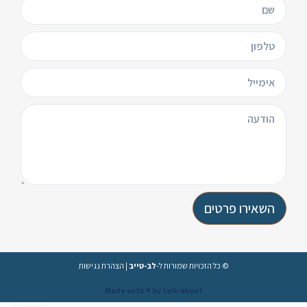
השאירו פרטים
© כל הזכויות שמורות ל-
לב-טייב
|
הצהרת נגישות
Made with ♥️ by talk-about